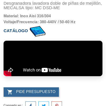
Desgranadora lavadora doble de piñas de mejillón,
MECALSA tipo: MC DSD-ME
Material: Inox Aisi 316/304
Voltaje/Frecuencia: 380-440V / 50-60 Hz
CATÁLOGO

PIDE PRESUPUESTO
Compartir en :