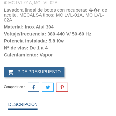
MC LVL-01A, MC LVL-02A
ID
Lavadora lineal de botes con recuperaci��n de
aceite, MECALSA tipos: MC LVL-01A, MC LVL-
02A
Material: Inox Aisi 304
Voltaje/frecuencia: 380-440 V/ 50-60 Hz
Potencia instalada: 5,8 Kw
Nº de vías: De 1 a 4
Calentamiento: Vapor

PIDE PRESUPUESTO
Compartir en :
DESCRIPCIÓN