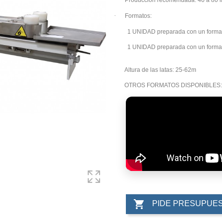
Producción recomendada
: 40 a 80 
·
Formatos:
1 UNIDAD
preparada con un form
1 UNIDAD
preparada con un form
Altura de las latas:
25-62m
OTROS FORMATOS DISPONIBLES:

PIDE PRESUPUE