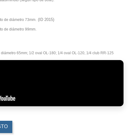
latas/minuto (según tipo de bote).
. (ID 2015)
ato de diámetro 73mm
.
ato de diámetro 99mm
diámetro 65mm; 1/2 oval OL-180; 1/4 oval OL-120, 1/4 club RR-125
STO