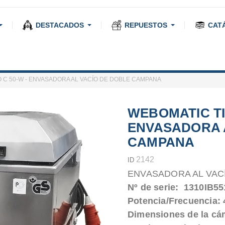
DESTACADOS
REPUESTOS
CAT
 C 50-W - ENVASADORA AL VACÍO DE DOBLE CAMPANA
WEBOMATIC TI
ENVASADORA 
CAMPANA
2142
ID
ENVASADORA AL VACÍO
Nº de serie: 1310IB55
Potencia/Frecuencia: 4
Dimensiones de la cá