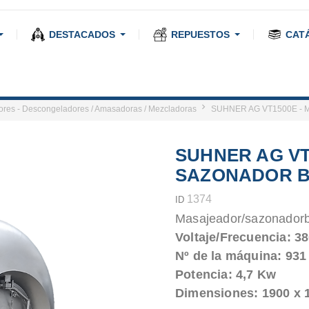
DESTACADOS
REPUESTOS
CAT
res - Descongeladores / Amasadoras / Mezcladoras
SUHNER AG VT1500E -
SUHNER AG VT
SAZONADOR B
1374
ID
Masajeador/sazonadorb
Voltaje/Frecuencia: 38
Nº de la máquina: 931
Potencia: 4,7 Kw
Dimensiones: 1900 x 