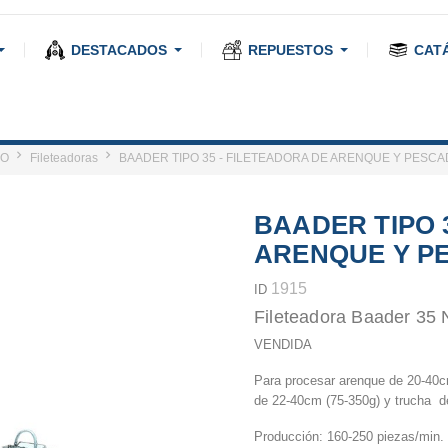
DESTACADOS
REPUESTOS
CAT
CO
Fileteadoras
BAADER TIPO 35 - FILETEADORA DE ARENQUE Y PES
BAADER TIPO 
ARENQUE Y P
1915
ID
Fileteadora
Baader 35
VENDIDA
Para procesar arenque de 20-40cm
de 22-40cm (75-350g) y trucha d
Producción: 160-250 piezas/min.