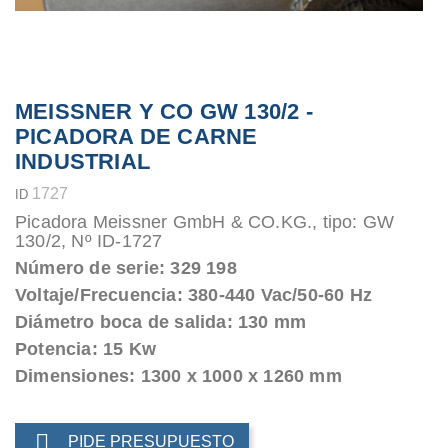
MEISSNER Y CO GW 130/2 -
PICADORA DE CARNE
INDUSTRIAL
1727
ID
Picadora Meissner GmbH & CO.KG., tipo: GW
130/2, Nº ID-1727
Número de serie: 329 198
Voltaje/Frecuencia: 380-440 Vac/50-60 Hz
Diámetro boca de salida: 130 mm
Potencia: 15 Kw
Dimensiones: 1300 x 1000 x 1260 mm

PIDE PRESUPUESTO