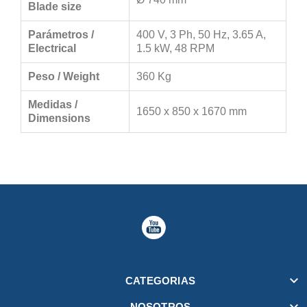
Blade size
Parámetros /
400 V, 3 Ph, 50 Hz, 3.65 A,
Electrical
1.5 kW, 48 RPM
Peso / Weight
360 Kg
Medidas /
1650 x 850 x 1670 mm
Dimensions

CATEGORIAS
NOSOTROS